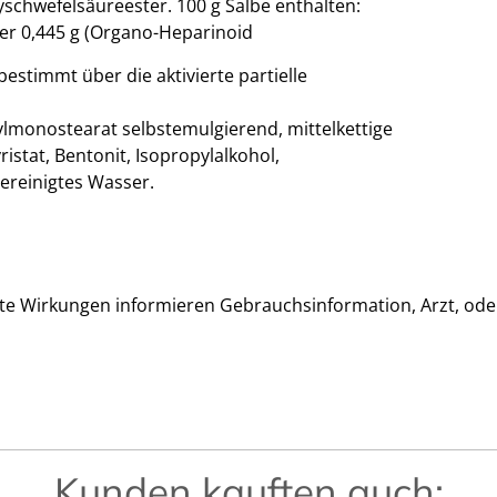
yschwefelsäureester. 100 g Salbe enthalten:
r 0,445 g (Organo-Heparinoid
 bestimmt über die aktivierte partielle
rylmonostearat selbstemulgierend, mittelkettige
ristat, Bentonit, Isopropylalkohol,
ereinigtes Wasser.
e Wirkungen informieren Gebrauchsinformation, Arzt, ode
Kunden kauften auch: