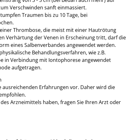
benstrang von 3 - 5 cm (bei Bedarf auch mehr) auf
 zum Verschwinden sanft einmassiert.
 stumpfen Traumen bis zu 10 Tage, bei
ochen.
einer Thrombose, die meist mit einer Hautrötung
 Verhärtung der Venen in Erscheinung tritt, darf die
n Form eines Salbenverbandes angewendet werden.
 physikalische Behandlungsverfahren, wie z.B.
be in Verbindung mit Iontophorese angewendet
thode aufgetragen.
n
ne ausreichenden Erfahrungen vor. Daher wird die
 empfohlen.
es Arzneimittels haben, fragen Sie Ihren Arzt oder