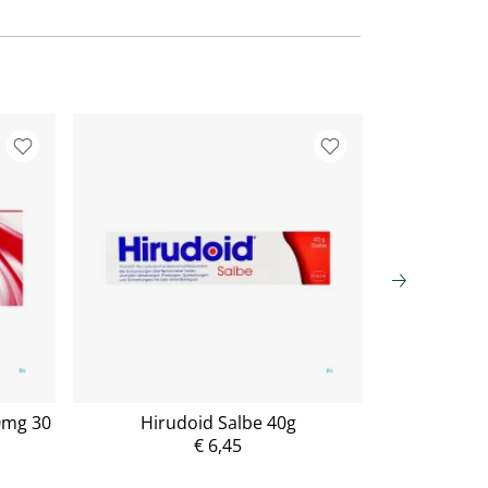
0mg 30
Hirudoid Salbe 40g
Hir
€ 6,45
P
r