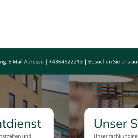
ung:
E-Mail-Adresse
|
+4364622213
| Besuchen Sie uns auf
tdienst
Unser S
enstzeiten und
Unser fachkundiges