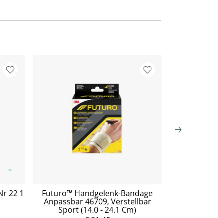
r 22 1
Futuro™ Handgelenk-Bandage
Dusch
Anpassbar 46709, Verstellbar
Klebeversch
Sport (14.0 - 24.1 Cm)