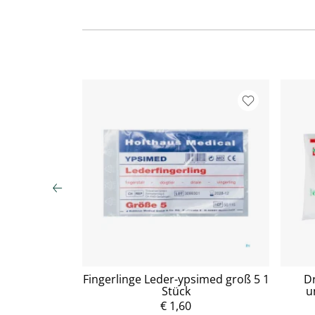
iene 45841,
Fingerlinge Leder-ypsimed groß 5 1
Dr
.1 Cm)
Stück
u
€ 1,60