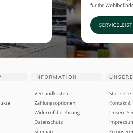
für Ihr Wohlbefind
SERVICELEIS
P
INFORMATION
UNSERE
Versandkosten
Startseite
ukte
Zahlungsoptionen
Kontakt & 
Widerrufsbelehrung
Unsere Ser
Datenschutz
Impressu
Sitemap
Zu unsere