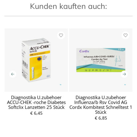
Kunden kauften auch:
Diagnostika U.zubehoer
Diagnostika U.zubehoer
42
ACCU-CHEK -roche Diabetes
Influenza/b Rsv Covid AG
B
Softclix Lanzetten 25 Stück
Cordx Kombitest Schnelltest 1
Stück
€ 6,45
€ 6,85