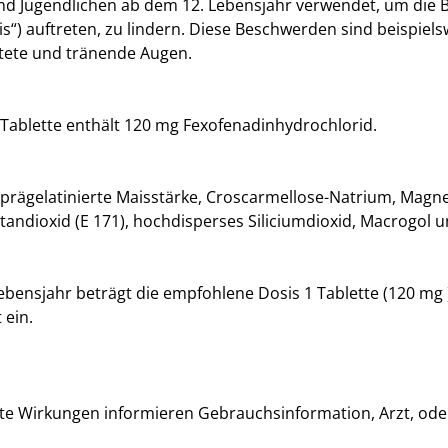
nd Jugendlichen ab dem 12. Lebensjahr verwendet, um die
is“) auftreten, zu lindern. Diese Beschwerden sind beispiel
ötete und tränende Augen.
 Tablette enthält 120 mg Fexofenadinhydrochlorid.
e, prägelatinierte Maisstärke, Croscarmellose-Natrium, Magn
andioxid (E 171), hochdisperses Siliciumdioxid, Macrogol un
ensjahr beträgt die empfohlene Dosis 1 Tablette (120 mg )
 ein.
e Wirkungen informieren Gebrauchsinformation, Arzt, ode