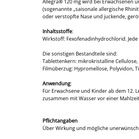
Allegra® 120 mg wird bei Erwachsenen u
(sogenannte „saisonale allergische Rhinit
oder verstopfte Nase und juckende, ger
Inhaltsstoffe
:
Wirkstoff: Fexofenadinhydrochlorid. Jede
Die sonstigen Bestandteile sind:
Tablettenkern: mikrokristalline Cellulos
Filmüberzug: Hypromellose, Polyvidon, Tit
Anwendung
:
Für Erwachsene und Kinder ab dem 12. Leb
zusammen mit Wasser vor einer Mahlzeit
Pflichtangaben
Über Wirkung und mögliche unerwünscht