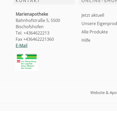
KONTAKT
ONLINE-SHO
Marienapotheke
Jetzt aktuell
Bahnhofstraße 5, 5500
Unsere Eigenprod
Bischofshofen
Alle Produkte
Tel. +4364622213
Fax +436462221360
Hilfe
E-Mail
Website & Ap