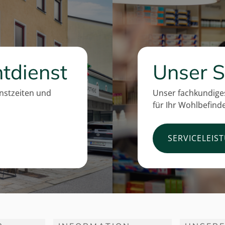
tdienst
Unser S
enstzeiten und
Unser fachkundiges
für Ihr Wohlbefind
SERVICELEIS