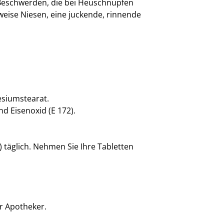
 Beschwerden, die bei Heuschnupfen
sweise Niesen, eine juckende, rinnende
esiumstearat.
d Eisenoxid (E 172).
 täglich. Nehmen Sie Ihre Tabletten
r Apotheker.