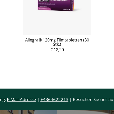
Allegra® 120mg Filmtabletten (30
Stk.)
€ 18,20
ung:
E-Mail-Adresse
|
+4364622213
| Besuchen Sie uns auf