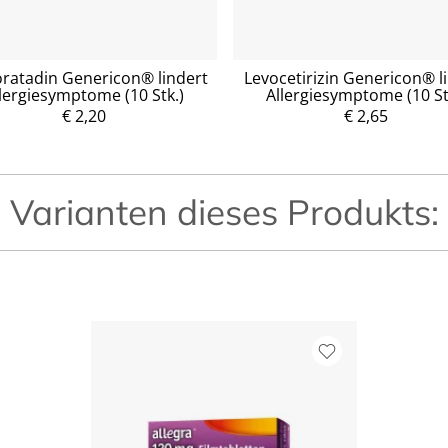
ratadin Genericon® lindert
Levocetirizin Genericon® l
lergiesymptome (10 Stk.)
Allergiesymptome (10 St
P
r
€ 2,20
P
€ 2,65
e
r
i
e
s
i
s
Varianten dieses Produkts: