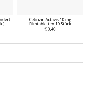
indert
Cetirizin Actavis 10 mg
Levoceti
k.)
Filmtabletten 10 Stück
Filmta
€ 3,40
P
r
e
i
s