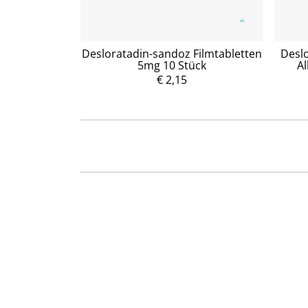
60 mg Kapseln
Desloratadin-sandoz Filmtabletten
Deslo
5mg 10 Stück
Al
P
r
€ 2,15
e
i
s